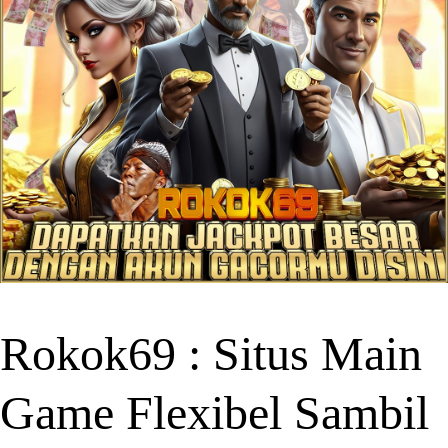
Rokok69 : Situs Main
Game Flexibel Sambil